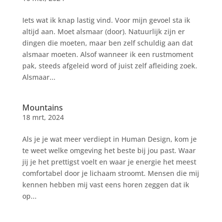
Iets wat ik knap lastig vind. Voor mijn gevoel sta ik
altijd aan. Moet alsmaar (door). Natuurlijk zijn er
dingen die moeten, maar ben zelf schuldig aan dat
alsmaar moeten. Alsof wanneer ik een rustmoment
pak, steeds afgeleid word of juist zelf afleiding zoek.
Alsmaar...
Mountains
18 mrt, 2024
Als je je wat meer verdiept in Human Design, kom je
te weet welke omgeving het beste bij jou past. Waar
jij je het prettigst voelt en waar je energie het meest
comfortabel door je lichaam stroomt. Mensen die mij
kennen hebben mij vast eens horen zeggen dat ik
op...