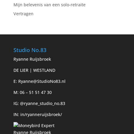
Mijn belevenis van een solo-retraite
Vertragen
Studio No.83
Ryanne Ruijsbroek
DE LIER | WESTLAND
E:
Ryanne@StudioNo83.nl
M: 06 – 51 51 47 30
IG:
@ryanne_studio_no.83
IN:
in/ryanneruijsbroek/